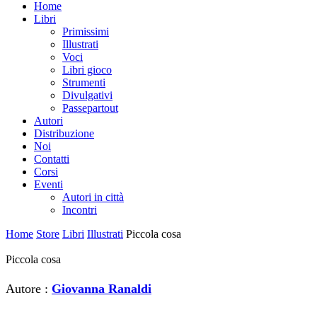
Home
Libri
Primissimi
Illustrati
Voci
Libri gioco
Strumenti
Divulgativi
Passepartout
Autori
Distribuzione
Noi
Contatti
Corsi
Eventi
Autori in città
Incontri
Home
Store
Libri
Illustrati
Piccola cosa
Piccola cosa
Autore :
Giovanna Ranaldi