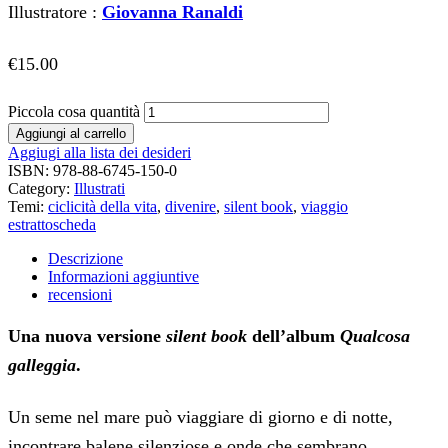
Illustratore :
Giovanna Ranaldi
€
15.00
Piccola cosa quantità
Aggiungi al carrello
Aggiugi alla lista dei desideri
ISBN:
978-88-6745-150-0
Category:
Illustrati
Temi:
ciclicità della vita
,
divenire
,
silent book
,
viaggio
estratto
scheda
Descrizione
Informazioni aggiuntive
recensioni
Una nuova versione
silent book
dell’album
Qualcosa
galleggia
.
Un seme nel mare può viaggiare di giorno e di notte,
incontrare balene silenziose e onde che sembrano